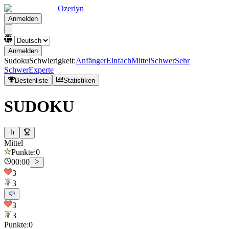
Ozerlyn
Anmelden
Anmelden
Sudoku
Schwierigkeit
:
Anfänger
Einfach
Mittel
Schwer
Sehr
Schwer
Experte
Bestenliste
Statistiken
SUDOKU
Mittel
Punkte
:
0
00:00
3
3
3
3
Punkte
:
0