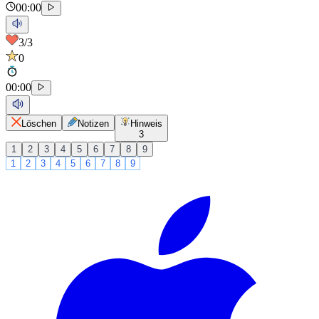
00:00
3
/3
0
00
:
00
Löschen
Notizen
Hinweis
3
1
2
3
4
5
6
7
8
9
1
2
3
4
5
6
7
8
9