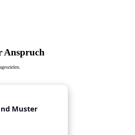
r Anspruch
geszielen.
und Muster