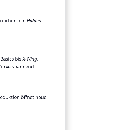
treichen, ein
Hidden
 Basics bis
X-Wing
,
 Kurve spannend.
Deduktion öffnet neue