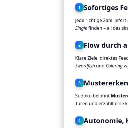
Sofortiges F
1
Jede richtige Zahl liefert
Single
finden – all das si
Flow durch 
2
Klare Ziele, direktes Fe
Swordfish
und
Coloring
wä
Mustererkenn
3
Sudoku belohnt
Muster
Türen und erzählt eine k
Autonomie, 
4