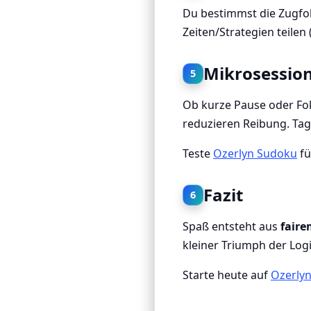
Du bestimmst die Zugfol
Zeiten/Strategien teilen 
Mikrosession
5
Ob kurze Pause oder Fok
reduzieren Reibung. Ta
Teste
Ozerlyn Sudoku
fü
Fazit
6
Spaß entsteht aus
fair
kleiner Triumph der Logi
Starte heute auf
Ozerly