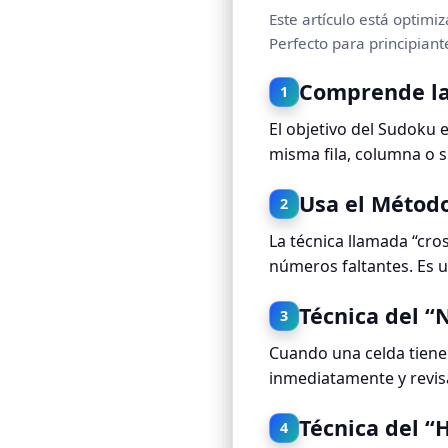
Este artículo está optimi
Perfecto para principian
Comprende la
1
El objetivo del Sudoku 
misma fila, columna o s
Usa el Métod
2
La técnica llamada “cro
números faltantes. Es 
Técnica del “
3
Cuando una celda tiene 
inmediatamente y revisa
Técnica del “
4