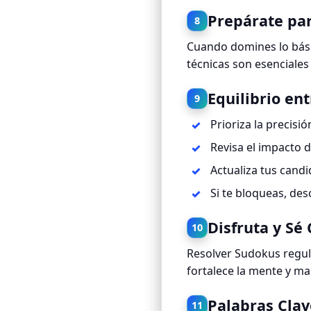
Prepárate pa
8
Cuando domines lo bási
técnicas son esenciales 
Equilibrio en
9
Prioriza la precisió
Revisa el impacto 
Actualiza tus cand
Si te bloqueas, de
Disfruta y Sé
10
Resolver Sudokus regul
fortalece la mente y man
Palabras Cla
11