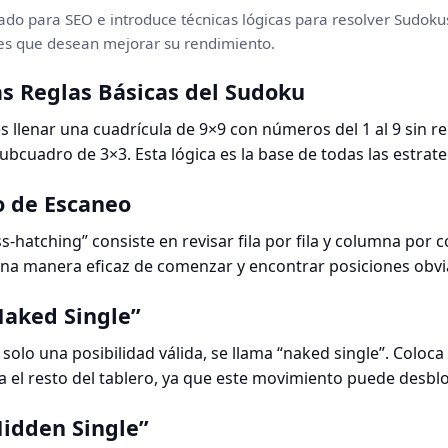
zado para SEO e introduce técnicas lógicas para resolver Sudoku
tes que desean mejorar su rendimiento.
s Reglas Básicas del Sudoku
es llenar una cuadrícula de 9×9 con números del 1 al 9 sin r
ubcuadro de 3×3. Esta lógica es la base de todas las estrate
o de Escaneo
ss-hatching” consiste en revisar fila por fila y columna por
una manera eficaz de comenzar y encontrar posiciones obvi
Naked Single”
solo una posibilidad válida, se llama “naked single”. Coloc
 el resto del tablero, ya que este movimiento puede desblo
Hidden Single”