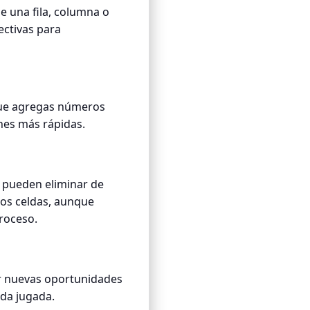
e una fila, columna o
ectivas para
 que agregas números
nes más rápidas.
 pueden eliminar de
dos celdas, aunque
roceso.
ar nuevas oportunidades
ada jugada.