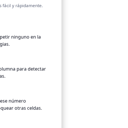
s fácil y rápidamente.
epetir ninguno en la
gias.
 columna para detectar
as.
a ese número
quear otras celdas.