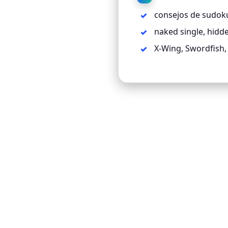
consejos de sudoku
naked single, hidde
X-Wing, Swordfish,