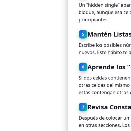
Un “hidden single” apa
bloque, aunque esa celd
principiantes.
Mantén Lista
5
Escribe los posibles nú
nuevos. Este hábito te 
Aprende los “
6
Si dos celdas contiene
otras celdas del mismo 
estas contengan otros 
Revisa Const
7
Después de colocar un 
en otras secciones. Los